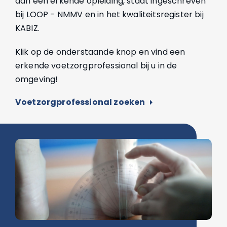
aan een erkende opleiding, staat ingeschreven
bij LOOP - NMMV en in het kwaliteitsregister bij
KABIZ.
Klik op de onderstaande knop en vind een
erkende voetzorgprofessional bij u in de
omgeving!
Voetzorgprofessional zoeken
arrow_right