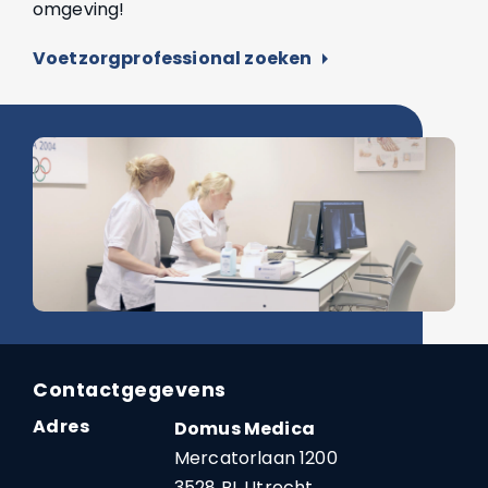
omgeving!
Voetzorgprofessional zoeken
arrow_right
Contactgegevens
Adres
Domus Medica
Mercatorlaan 1200
3528 BL Utrecht