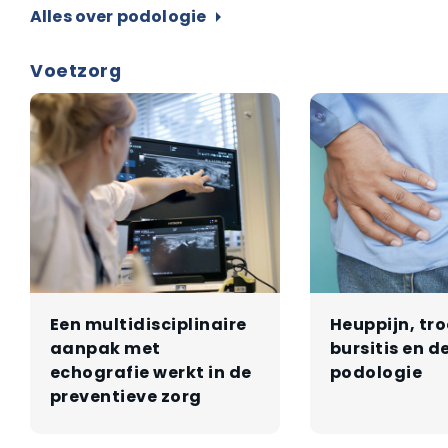
Alles over podologie
arrow_right
Voetzorg
Een multidisciplinaire
Heuppijn, tr
aanpak met
bursitis en d
echografie werkt in de
podologie
preventieve zorg