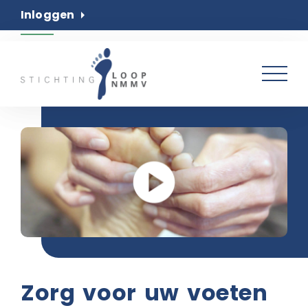
Inloggen
arrow_right
Home
Podologie
Pedicure
Over ons
Contact
Zorg voor uw voeten