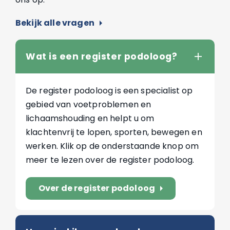
Bekijk alle vragen
arrow_right
Wat is een register podoloog?
De register podoloog is een specialist op
gebied van voetproblemen en
lichaamshouding en helpt u om
klachtenvrij te lopen, sporten, bewegen en
werken. Klik op de onderstaande knop om
meer te lezen over de register podoloog.
Over de register podoloog
arrow_right