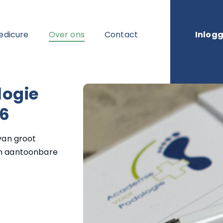
edicure
Over ons
Contact
Inlog
logie
6
van groot
en aantoonbare