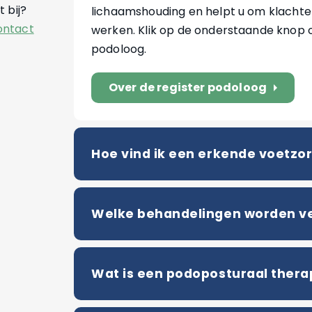
 bij?
lichaamshouding en helpt u om klachten
ontact
werken. Klik op de onderstaande knop 
podoloog.
Over de register podoloog
arrow_right
Hoe vind ik een erkende voetzor
Welke behandelingen worden v
Wat is een podoposturaal thera