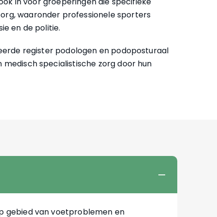
 ook in voor groeperingen die specifieke
org, waaronder professionele sporters
e en de politie.
seerde register podologen en podoposturaal
 medisch specialistische zorg door hun
 op gebied van voetproblemen en