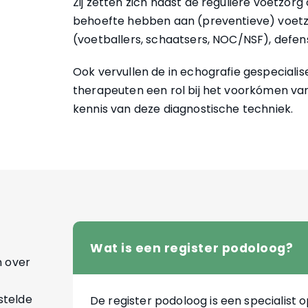
Zij zetten zich naast de reguliere voetzorg
behoefte hebben aan (preventieve) voetz
(voetballers, schaatsers, NOC/NSF), defensi
Ook vervullen de in echografie gespeciali
therapeuten een rol bij het voorkómen van
kennis van deze diagnostische techniek.
Wat is een register podoloog?
n over
stelde
De register podoloog is een specialist