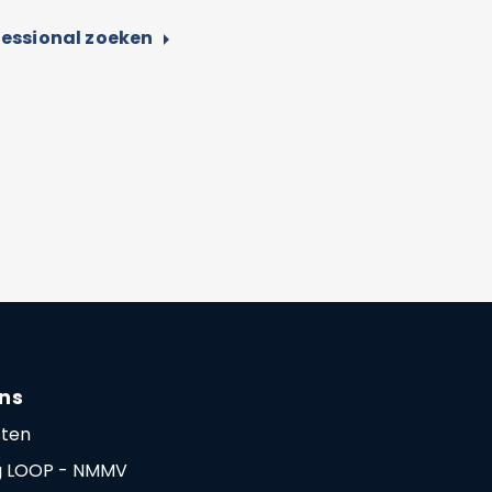
essional zoeken
arrow_right
ns
sten
ng LOOP - NMMV