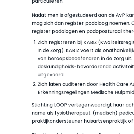
particulieren.
Nadat men is afgestudeerd aan de AvP kan 
mag zich dan register podoloog noemen. O
register podologen en podoposturaal ther
Zich registreren bij KABIZ (Kwaliteitsre
in de Zorg). KABIZ voert als onafhankelij
van beroepsbeoefenaren in de zorg uit.
deskundigheids-bevorderende activitei
uitgevoerd.
Zich laten auditeren door Health Care Au
Erkenningsregelingen Medische Hulpmid
Stichting LOOP vertegenwoordigt haar acht
name als fysiotherapeut, (medisch) pedicu
praktijkondersteuner huisartsenpraktijk o