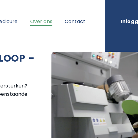
edicure
Over ons
Contact
Inlog
 LOOP -
versterken?
openstaande