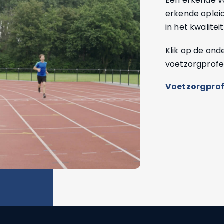
Een erkende vo
erkende oplei
in het kwaliteit
Klik op de on
voetzorgprofes
Voetzorgprof