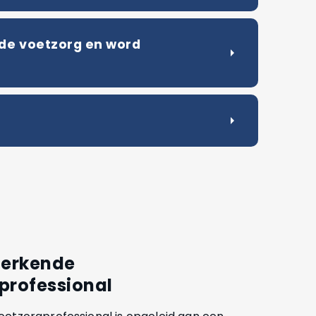
n de voetzorg en word
arrow_right
arrow_right
 erkende
professional