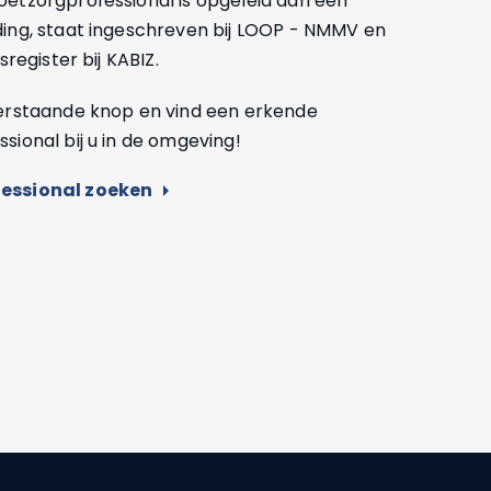
etzorgprofessional is opgeleid aan een
ding, staat ingeschreven bij LOOP - NMMV en
sregister bij KABIZ.
derstaande knop en vind een erkende
sional bij u in de omgeving!
essional zoeken
arrow_right