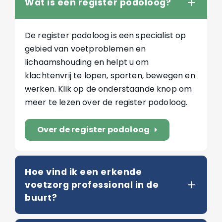
Wat is een register podoloog?
De register podoloog is een specialist op
gebied van voetproblemen en
lichaamshouding en helpt u om
klachtenvrij te lopen, sporten, bewegen en
werken. Klik op de onderstaande knop om
meer te lezen over de register podoloog.
Over de register podoloog
arrow_right
Hoe vind ik een erkende
voetzorg professional in de
buurt?