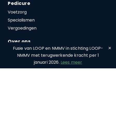
Pedicure
Voetzorg
Specialismen
Vergoedingen
Over ons
×
Fusie van LOOP en NMMV in stichting LOOP-
Specialisten
NMMV met terugwerkende kracht per 1
Stichting LOOP - NMMV
januari 2026.
Lees meer
Academie voor Podologie
Actueel
Veelgestelde vragen
Contact
Contactgegevens
Aansluiten als podoloog